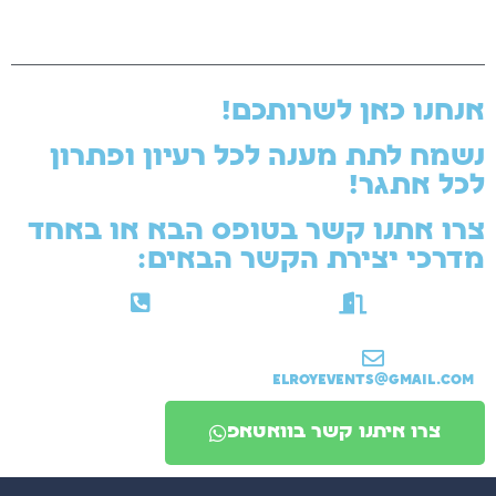
אנחנו כאן לשרותכם!
נשמח לתת מענה לכל רעיון ופתרון
לכל אתגר!
צרו אתנו קשר בטופס הבא או באחד
מדרכי יצירת הקשר הבאים:​
שעות הפתיחה: א'-ה' 08.00-17.30
טלפון: 052-3192358
ElroyEvents@gmail.com
צרו איתנו קשר בוואטאפ