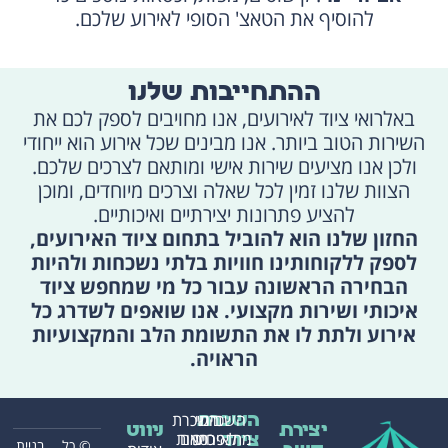
להוסיף את הטאצ' הסופי לאירוע שלכם.
ההתחייבות שלנו
באלרואי ציוד לאירועים, אנו מחויבים לספק לכם את
השירות הטוב ביותר. אנו מבינים שכל אירוע הוא ייחודי
ולכן אנו מציעים שירות אישי ומותאם לצרכים שלכם.
הצוות שלנו זמין לכל שאלה וצרכים מיוחדים, ומוכן
להציע פתרונות יצירתיים ואיכותיים.
החזון שלנו הוא להוביל בתחום ציוד האירועים,
לספק ללקוחותינו חוויות בלתי נשכחות ולהיות
הבחירה הראשונה עבור כל מי שמחפש ציוד
איכותי ושירות מקצועי. אנו שואפים לשדרג כל
אירוע ולתת לו את התשומת הלב והמקצועיות
הראויה.
השכרת
בינוי
השכרת
השכרת
יצירת
ניווט
מתנפחים
לאירועים
כסאות
ציוד
© כל
בניית