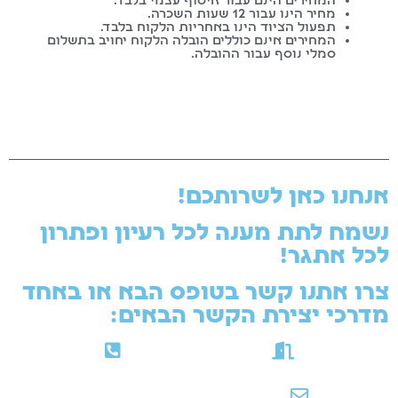
המחירים הינם עבור איסוף עצמי בלבד.
מחיר הינו עבור 12 שעות השכרה.
תפעול הציוד הינו באחריות הלקוח בלבד.
המחירים אינם כוללים הובלה הלקוח יחויב בתשלום
סמלי נוסף עבור ההובלה.
אנחנו כאן לשרותכם!
נשמח לתת מענה לכל רעיון ופתרון
לכל אתגר!
צרו אתנו קשר בטופס הבא או באחד
מדרכי יצירת הקשר הבאים:​
שעות הפתיחה: א'-ה' 08.00-17.30
טלפון: 052-3192358