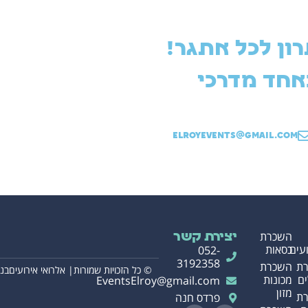
ון לכל אתגר!
אחד מדרכי
ElroyEvents@gmail.com
השכרת
יצירת קשר
עים
כסאות
052-
3192358
ת
השכרת
© כל הזכויות שמורות| אלרואי אירועים
בני
ם
מכונות
EventsElroy@gmail.com
מזון
ת
פרדס חנה