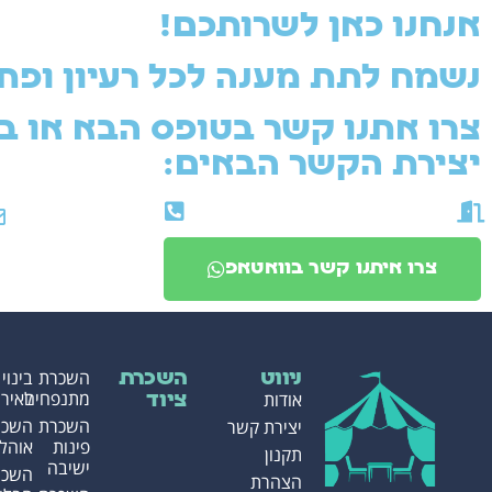
אנחנו כאן לשרותכם!
נשמח לתת מענה לכל רעיון ופתר
צרו אתנו קשר בטופס הבא או ב
יצירת הקשר הבאים:​
שעות הפתיחה: א'-ה' 08.00-17.30
טלפון: 052-3192358
צרו איתנו קשר בוואטאפ
השכרת
בינוי
ניווט
השכרת
מתנפחים
לאירו
אודות
ציוד
השכרת
השכר
יצירת קשר
פינות
אוהלי
תקנון
ישיבה
השכר
הצהרת