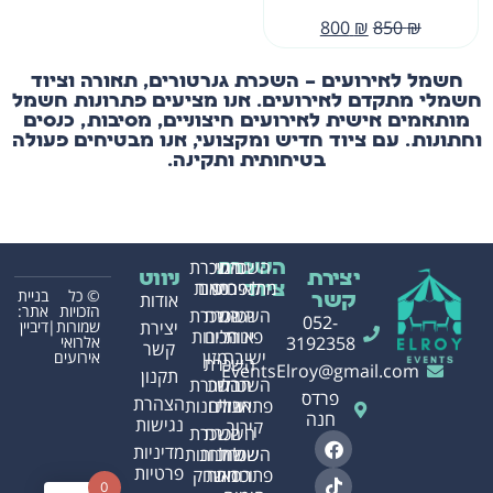
800
₪
850
₪
חשמל לאירועים – השכרת גנרטורים, תאורה וציוד
חשמלי מתקדם לאירועים. אנו מציעים פתרונות חשמל
מותאמים אישית לאירועים חיצוניים, מסיבות, כנסים
וחתונות. עם ציוד חדיש ומקצועי, אנו מבטיחים פעולה
בטיחותית ותקינה.
השכרת
בינוי
השכרת
השכרת
יצירת
ניווט
מתנפחים
לאירועים
כסאות
ציוד
© כל
בניית
אודות
קשר
הזכויות
אתר:
השכרת
השכרת
השכרת
052-
שמורות|
דיביין
יצירת
פינות
אוהלים
מכונות
אלרואי
3192358
קשר
ישיבה
מזון
אירועים
השכרת
EventsElroy@gmail.com
תקנון
השכרת
חבלות
השכרת
פרדס
הצהרת
פתרונות
אבלים
שולחנות
חנה
נגישות
קירור
השכרת
השכרת
מדיניות
השכרת
שולחנות
שולחנות
פרטיות
פתרונות
וכסאות
משחק
0