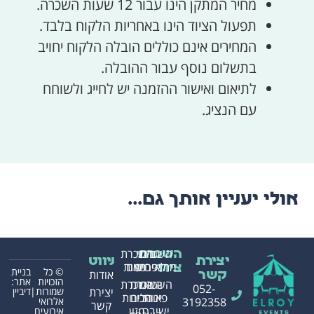
מחיר המתקן הינו עבור 12 שעות השכרה.
תפעול הציוד הינו באחריות הלקוח בלבד.
המחירים אינם כוללים הובלה הלקוח יחויב
בתשלום נוסף עבור ההובלה.
לתיאום ואישור ההזמנה יש לחייג ולשוחח
עם הנציג.
אולי יעניין אותך גם...
השכרת
בינוי
השכרת
השכרת
יצירת
ניווט
מתנפחים
לאירועים
כסאות
ציוד
© כל
בניית
אודות
קשר
הזכויות
אתר:
השכרת
השכרת
השכרת
052-
שמורות|
דיביין
יצירת
פינות
אוהלים
מכונות
אלרואי
3192358
קשר
ישיבה
מזון
אירועים