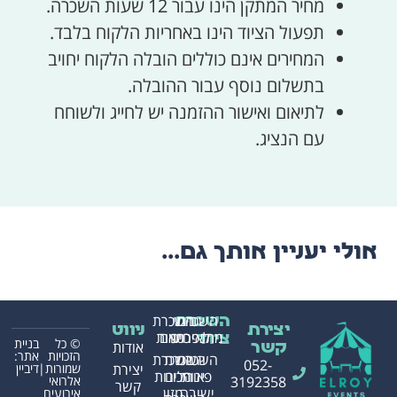
מחיר המתקן הינו עבור 12 שעות השכרה.
תפעול הציוד הינו באחריות הלקוח בלבד.
המחירים אינם כוללים הובלה הלקוח יחויב
בתשלום נוסף עבור ההובלה.
לתיאום ואישור ההזמנה יש לחייג ולשוחח
עם הנציג.
אולי יעניין אותך גם...
השכרת
בינוי
השכרת
השכרת
יצירת
ניווט
מתנפחים
לאירועים
כסאות
ציוד
© כל
בניית
אודות
קשר
הזכויות
אתר:
השכרת
השכרת
השכרת
052-
שמורות|
דיביין
יצירת
פינות
אוהלים
מכונות
אלרואי
3192358
קשר
ישיבה
מזון
אירועים