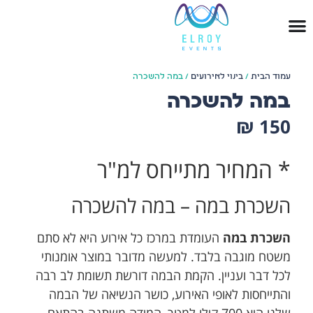
עמוד הבית
/
בינוי לאירועים
/ במה להשכרה
במה להשכרה
₪
150
* המחיר מתייחס למ"ר
השכרת במה – במה להשכרה
השכרת במה
העומדת במרכז כל אירוע היא לא סתם
משטח מוגבה בלבד. למעשה מדובר במוצר אומנותי
לכל דבר ועניין. הקמת הבמה דורשת תשומת לב רבה
והתייחסות לאופי האירוע, כושר הנשיאה של הבמה
שלנו היא 700 קילו למטר, המידה משתנה בהתאם