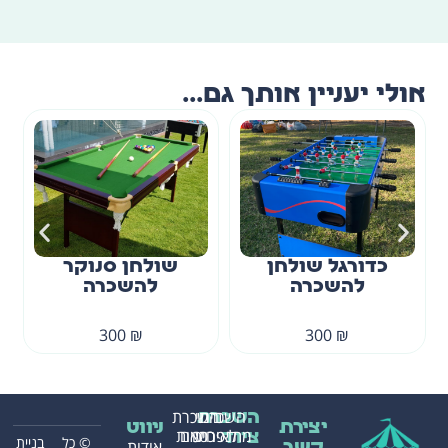
אולי יעניין אותך גם...
כדורגל שולחן
שולחן סנוקר
להשכרה
להשכרה
300
₪
300
₪
השכרת
בינוי
השכרת
השכרת
יצירת
ניווט
מתנפחים
לאירועים
כסאות
ציוד
© כל
בניית
אודות
קשר