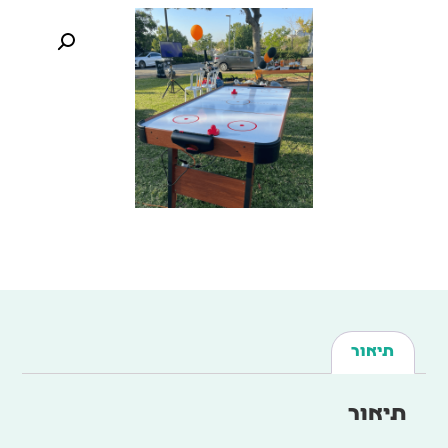
תיאור
תיאור