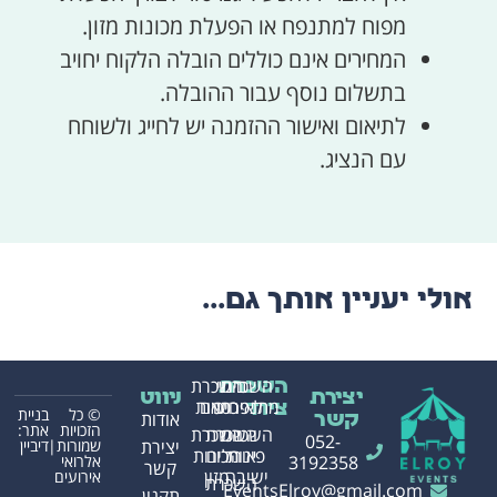
מפוח למתנפח או הפעלת מכונות מזון.
המחירים אינם כוללים הובלה הלקוח יחויב
בתשלום נוסף עבור ההובלה.
לתיאום ואישור ההזמנה יש לחייג ולשוחח
עם הנציג.
אולי יעניין אותך גם...
השכרת
בינוי
השכרת
השכרת
יצירת
ניווט
מתנפחים
לאירועים
כסאות
ציוד
© כל
בניית
אודות
קשר
הזכויות
אתר:
השכרת
השכרת
השכרת
052-
שמורות|
דיביין
יצירת
פינות
אוהלים
מכונות
אלרואי
3192358
קשר
ישיבה
מזון
אירועים
השכרת
EventsElroy@gmail.com
תקנון