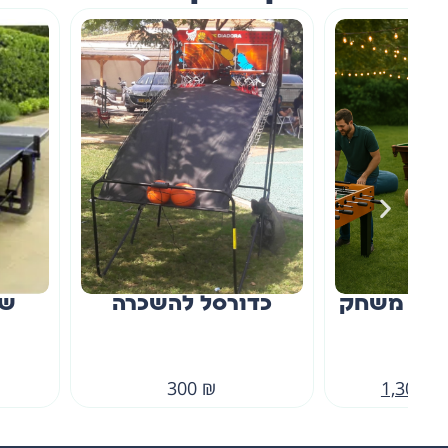
ק
כדורסל להשכרה
שולחן פינג 
להשכרה
300
₪
300
₪