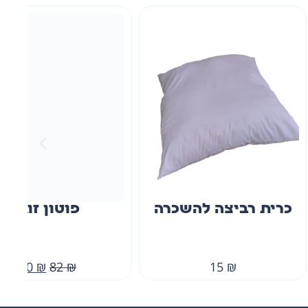
ביצה להשכרה
פוטון זוגי
70
₪
82
₪
15
₪