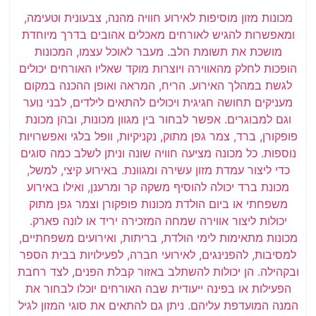
מכונות מזון מוסיפות לאירוע חוויה מהנה, צבעונית וטעימה,
ומאפשרות להגיש לאורחים מאכלים אהובים בדרך מיוחדת
מושכת את תשומת הלב. מעבר לאוכל עצמו, המכונות
הופכות לחלק מהאווירה ויוצרות מוקד שאליו האורחים יכולים
לגשת במהלך האירוע. הריח, המראה ואופן ההכנה במקום
מעניקים תחושה חגיגית ויכולים להתאים לילדים, לבני נוער
וגם למבוגרים. אפשר לבחור בין מגוון מכונות, ובהן מכונת
פופקורן, ברד, צמר גפן מתוק, נקניקיות, וופל בלגי ואפשרויות
נוספות. כל מכונה מציעה חוויה שונה וניתן לשלב כמה סוגים
כדי ליצור עמדת מזון עשירה ומגוונת. באירוע קיצי, למשל,
מכונת ברד יכולה להוסיף משקה קר ומרענן, ואילו באירוע
משפחתי או ביום הולדת מכונות פופקורן וצמר גפן מתוק
יכולות ליצור אווירה שמחה המזכירה יריד או לונה פארק.
מכונות מתאימות לימי הולדת, בריתות, ואירועים משפחתיים,
למסיבות, להפנינגים, לאירועי חברה, לפעילויות בבית הספר
ובקהילה. הן יכולות להשתלב באזור קבלת הפנים, לצד רחבת
הפעילות או בפינה ייעודית שבה האורחים יוכלו לבחור את
המנה המועדפת עליהם. ניתן גם להתאים את סוגי המזון לגיל