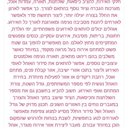
חלקי האירוח, להציב כיסאות, שולחנות, תאורה, עמדות אוכל,
מערכות הגברה וציוד נוסף בהתאם לצורך. כך אפשר לארגן
את החלל בצורה יעילה יותר, ליצור תחושת סדר ולאפשר
לאורחים ליהנות מסביבה נעימה ומאורגנת לאורך כל האירוע.
אוהלים יכולים להתאים לאירועים משפחתיים, ימי הולדת,
חתונות, בריתות, מסיבות, אירועים עסקיים, כנסים ומפגשים
המתקיימים מחוץ לאולם. הם מאפשרים להפוך גם שטח
פשוט למתחם אירוח בעל מראה מוקפד, במיוחד כאשר
משלבים בהם ריהוט מתאים, תאורה נעימה ואלמנטים
עיצוביים נוספים. אפשר להתאים את סידור האוהל לאופי
האירוע וליצור בתוכו אזורי ישיבה, אזור קבלת פנים, מתחם
אוכל, רחבת ריקודים או אזור לפעילות מיוחדת. בחירת
האוהל נעשית לפי מספר המשתתפים, גודל השטח, צורת
המתחם ואופי האירוע. חשוב להביא בחשבון גם את מספר
השולחנות והכיסאות, הציוד שיוצב בתוך האוהל והצורך
במעברים נוחים בין האזורים השונים. תכנון מדויק של גודל
האוהל ושל סידור החלל מסייע למנוע צפיפות ומאפשר
לאורחים לנוע בחופשיות, לשבת בנוחות ולהרגיש שהמקום
הוכן במיוחד עבורם. מעבר ליצירת אזור אירוח מוגדר, אוהל