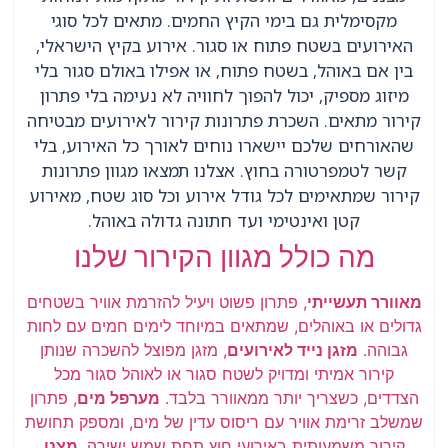
מקסימלית גם בימי הקיץ החמים. מתאים לכל סוגי
האירועים בשטח פתוח או סגור. אירוע בקיץ הישראלי,
בין אם באוהל, בשטח פתוח, או אפילו באולם סגור בלי
מיזוג מספיק, יכול להפוך לחוויה לא נעימה בלי פתרון
קירור מתאים. השכרת פתרונות קירור לאירועים מבטיחה
שהאורחים שלכם יישארו נוחים לאורך כל האירוע, בלי
קשר לטמפרטורה בחוץ. אצלנו תמצאו מגוון פתרונות
קירור שמתאימים לכל גודל אירוע וכל סוג שטח, מאירוע
קטן ואינטימי ועד חתונה גדולה באוהל.
מה כולל מגוון הקירור שלנו
מאוורר תעשייתי
, פתרון פשוט ויעיל להזרמת אוויר בשטחים
גדולים או באוהלים, שמתאים במיוחד לימים חמים עם לחות
גבוהה.
מזגן נייד לאירועים
, מזגן מפוצל להשכרה שנותן
קירור אמיתי ומדויק לשטח סגור או לאוהל סגור מכל
הצדדים, כשצריך יותר ממאוורר בלבד.
מערפל מים
, פתרון
שמשלב זרימת אוויר עם ריסוס עדין של מים, ומספק תחושת
קירור משמעותית באירועי חוץ תחת שמש ישירה.
מצנן