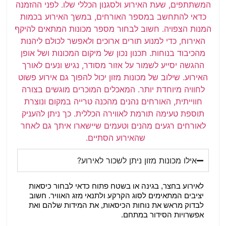
המשתתפים, שעת האירוע ולסגנון הכללי שלו. לפני ההזמנה
כדאי להתחשב במספר האורחים, במשך האירוע בכמות
המנות הצפויה. חשוב לבחור מספר מכונות המתאים להיקף
האירוח, כדי למנוע תורים ארוכים ולאפשר לכולם ליהנות
מהכיבוד בנוחות. תכנון נכון של מיקום המכונות ושל אופן
ההגשה יסייע לשמור על אזור מסודר, נגיש ונעים לאורך
האירוע. שילוב של מכונות מזון יכול להפוך גם אירוע פשוט
לחוויה מיוחדת יותר. המאכלים המוכרים מוגשים בצורה
חווייתית, האורחים נהנים מהכנה טרייה במקום ונוצרת
תוספת טעימה תורמת לאווירה הכללית. כך ניתן להעניק
לאורחים רגעים מהנים וטעמים שיישארו איתך גם לאחר
שהאירוע הסתיים.
אילו מכונות מזון ניתן לשכור לאירוע?
לאירוע בחצר, בגינה או בשטח פתוח כדאי לבחור כיסאות 
יציבים המתאימים לסוג הקרקע ולתנאי מזג האוויר. חשוב 
לבדוק מראש את נוחות הכיסאות, את המידות שלהם ואת 
אפשרויות הסידור במתחם.