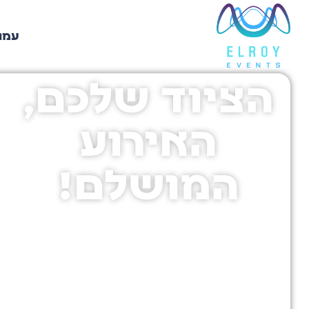
עמו
הציוד שלכם,
א
האירוע
המושלם!