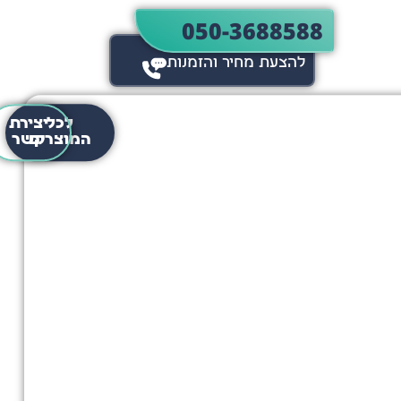
050-3688588
להצעת מחיר והזמנות​​
לכל
יצירת
ום והמציאות נפגשים – נוצר
המוצרים
קשר
קסם של אירוע.